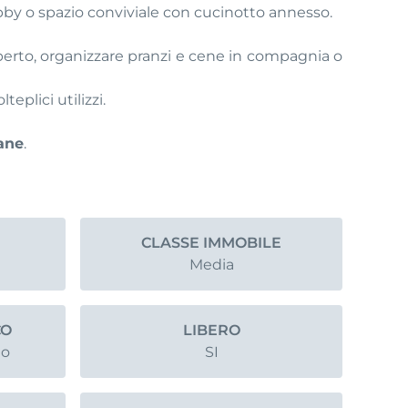
obby o spazio conviviale con cucinotto annesso.
aperto, organizzare pranzi e cene in compagnia o
plici utilizzi.
ane
.
CLASSE IMMOBILE
Media
CO
LIBERO
o
SI