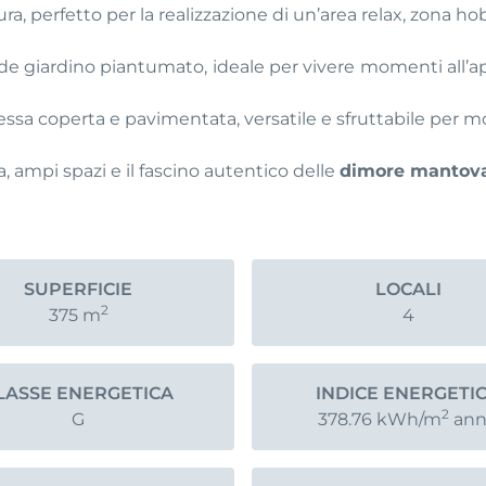
a, perfetto per la realizzazione di un’area relax, zona h
ande giardino piantumato, ideale per vivere momenti all’
 coperta e pavimentata, versatile e sfruttabile per molte
 ampi spazi e il fascino autentico delle
dimore mantov
SUPERFICIE
LOCALI
2
375
m
4
LASSE ENERGETICA
INDICE ENERGETI
2
G
378.76
kWh/m
ann