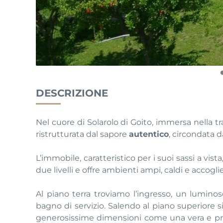
DESCRIZIONE
Nel cuore di Solarolo di Goito, immersa nella
ristrutturata dal sapore
autentico
, circondata 
L’immobile, caratteristico per i suoi sassi a vis
due livelli e offre ambienti ampi, caldi e accoglie
Al piano terra troviamo l’ingresso, un lumin
bagno di servizio. Salendo al piano superior
generosissime dimensioni come una vera e pro