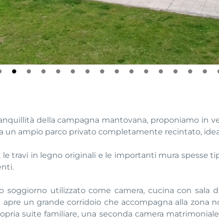
 tranquillità della campagna mantovana, proponiamo in v
da un ampio parco privato completamente recintato, ideal
ta, le travi in legno originali e le importanti mura spesse 
nti.
oso soggiorno utilizzato come camera, cucina con sala 
e si apre un grande corridoio che accompagna alla zona
pria suite familiare, una seconda camera matrimoniale